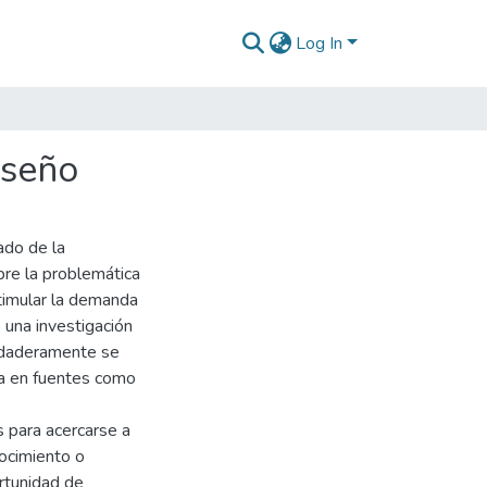
Log In
iseño
ado de la
bre la problemática
timular la demanda
 una investigación
erdaderamente se
da en fuentes como
 para acercarse a
nocimiento o
rtunidad de