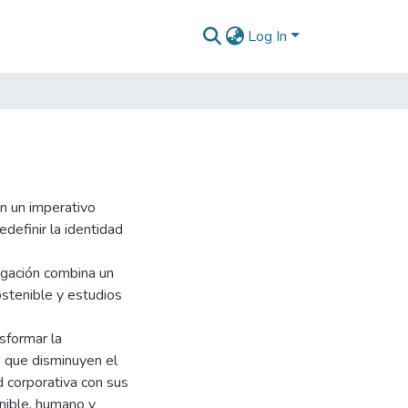
Log In
n un imperativo
definir la identidad
igación combina un
ostenible y estudios
sformar la
s que disminuyen el
d corporativa con sus
nible, humano y