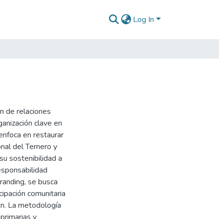
Log In
an de relaciones
rganización clave en
 enfoca en restaurar
nal del Ternero y
 su sostenibilidad a
esponsabilidad
randing, se busca
icipación comunitaria
ón. La metodología
 primarias y