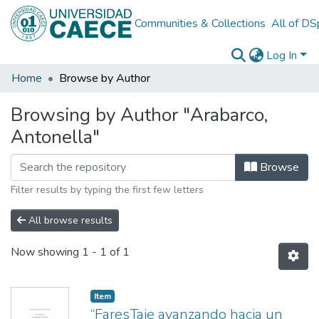
Communities & Collections
All of D
Log In
Home
Browse by Author
Browsing by Author "Arabarco,
Antonella"
Browse
Filter results by typing the first few letters
All browse results
Now showing
1 - 1 of 1
Item
“FaresTaie avanzando hacia un