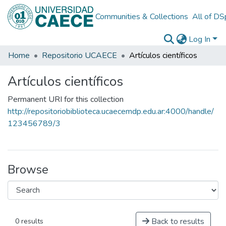
Communities & Collections
All of D
Log In
Home
Repositorio UCAECE
Artículos científicos
Artículos científicos
Permanent URI for this collection
http://repositoriobiblioteca.ucaecemdp.edu.ar:4000/handle/
123456789/3
Browse
Back to results
0 results